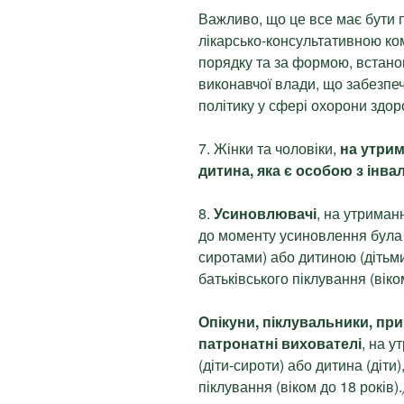
Важливо, що це все має бути
лікарсько-консультативною ко
порядку та за формою, встан
виконавчої влади, що забезпе
політику у сфері охорони здор
7. Жінки та чоловіки,
на утрим
дитина, яка є особою з інвалі
8.
Усиновлювачі
, на утриманн
до моменту усиновлення була 
сиротами) або дитиною (дітьм
батьківського піклування (віком
Опікуни, піклувальники, при
патронатні вихователі
, на 
(діти-сироти) або дитина (діти
піклування (віком до 18 років).