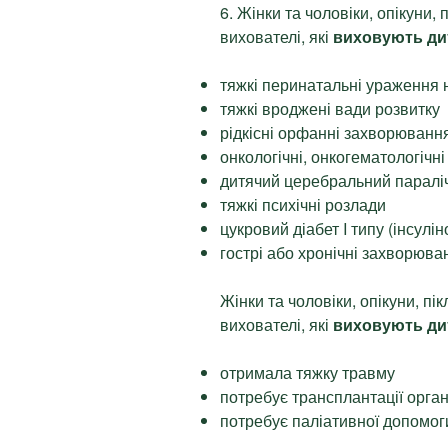
6. Жінки та чоловіки, опікуни,
вихователі, які
виховують ди
тяжкі перинатальні ураження 
тяжкі вроджені вади розвитку
рідкісні орфанні захворюванн
онкологічні, онкогематологічн
дитячий церебральний паралі
тяжкі психічні розлади
цукровий діабет I типу (інсулі
гострі або хронічні захворюва
Жінки та чоловіки, опікуни, пі
вихователі, які
виховують ди
отримала тяжку травму
потребує трансплантації орга
потребує паліативної допомог