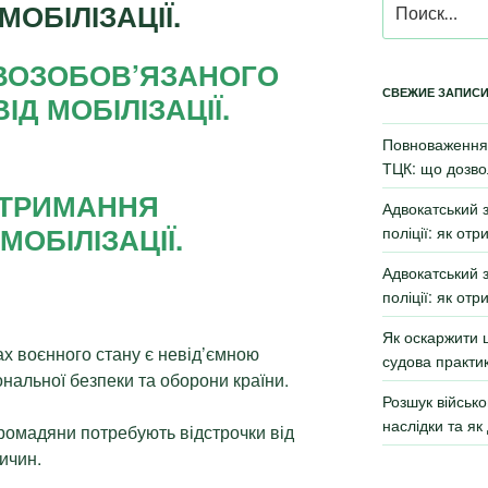
МОБІЛІЗАЦІЇ.
ВОЗОБОВ’ЯЗАНОГО
СВЕЖИЕ ЗАПИС
ІД МОБІЛІЗАЦІЇ.
Повноваження 
ТЦК: що дозво
ОТРИМАННЯ
Адвокатський 
МОБІЛІЗАЦІЇ.
поліції: як от
Адвокатський 
поліції: як от
Як оскаржити 
ах воєнного стану є невід’ємною
судова практи
нальної безпеки та оборони країни.
Розшук військо
наслідки та як
 громадяни потребують відстрочки від
ричин.