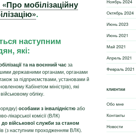
Ноябрь 2024
 «Про мобілізаційну
ілізацію»
.
Октябрь 2024
Июнь 2023
Июнь 2021
ється наступним
Май 2021
ян, які:
Апрель 2021
білізації та на воєнний час
за
Февраль 2021
ншими державними органами, органами
також за підприємствами, установами й
новленому Кабінетом міністрів), які
КЛИЕНТАМ
військовому обліку.
Обо мне
порядку)
особами з інвалідністю
або
во-лікарської комісії (ВЛК)
Контакты
до військової служби за станом
Новости
ців (з наступним проходженням ВЛК).