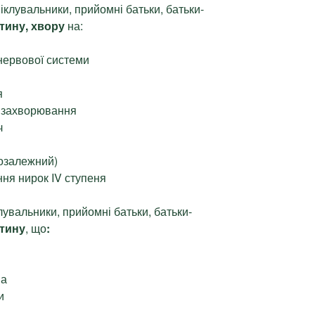
 піклувальники, прийомні батьки, батьки-
тину, хвору
на:
нервової системи
я
і захворювання
ч
нозалежний)
ння нирок IV ступеня
клувальники, прийомні батьки, батьки-
тину
, що
:
на
и