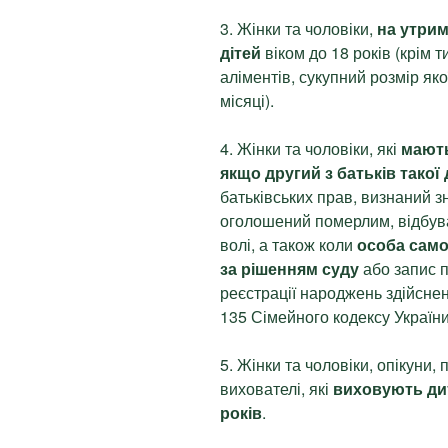
3. Жінки та чоловіки,
на утрим
дітей
віком до 18 років (крім т
аліментів, сукупний розмір як
місяці).
4. Жінки та чоловіки, які
мають
якщо другий з батьків такої
батьківських прав, визнаний з
оголошений померлим, відбув
волі, а також коли
особа само
за рішенням суду
або запис п
реєстрації народжень здійснен
135 Сімейного кодексу України
5. Жінки та чоловіки, опікуни,
вихователі, які
виховують дит
років
.