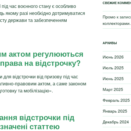
СВЕЖИЕ КОММЕ
ї під час воєнного стану є особливо
дь якому разі необхідно дотримуватися
Промо
к запи
исту держави та забезпеченням
коллекторами.
АРХИВЫ
м актом регулюються
Июнь 2026
права на відстрочку?
Июль 2025
и для відстрочки від призову під час
Июнь 2025
ативно-правовим актом, а саме законом
Март 2025
готовку та мобілізацію».
Февраль 2025
Январь 2025
ання відстрочки під
Декабрь 2024
изначені статтею