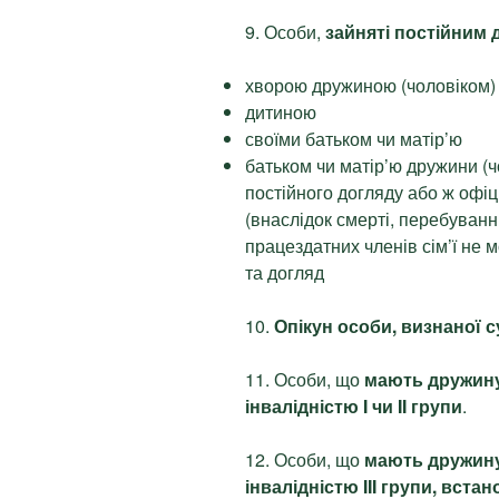
9. Особи,
зайняті постійним
хворою дружиною (чоловіком)
дитиною
своїми батьком чи матір’ю
батьком чи матір’ю дружини (
постійного догляду або ж офіц
(внаслідок смерті, перебуванні
працездатних членів сім’ї не
та догляд
10.
Опікун особи, визнаної 
11. Особи, що
мають дружину 
інвалідністю I чи II групи
.
12. Особи, що
мають дружину 
інвалідністю III групи, вста