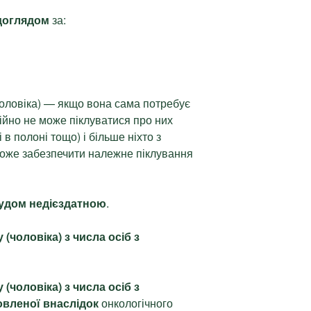
 доглядом
за:
чоловіка) — якщо вона сама потребує
ійно не може піклуватися про них
 в полоні тощо) і більше ніхто з
 може забезпечити належне піклування
судом недієздатною
.
(чоловіка) з числа осіб з
(чоловіка) з числа осіб з
новленої внаслідок
онкологічного