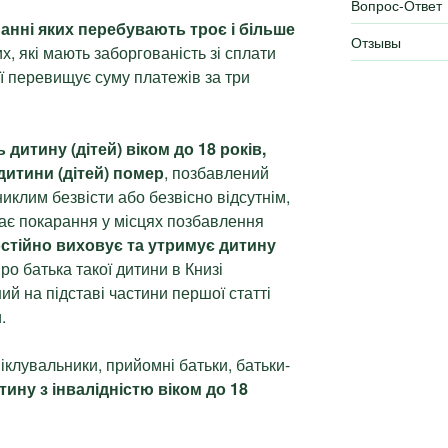
Вопрос-Ответ
анні яких перебувають троє і більше
Отзывы
их, які мають заборгованість зі сплати
ої перевищує суму платежів за три
 дитину (дітей) віком до 18 років,
 дитини (дітей) помер
, позбавлений
никлим безвісти або безвісно відсутнім,
ає покарання у місцях позбавлення
стійно виховує та утримує дитину
ро батька такої дитини в Книзі
ий на підставі частини першої статті
.
 піклувальники, прийомні батьки, батьки-
ину з інвалідністю віком до 18