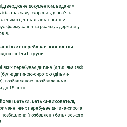
 підтверджене документом, виданим
місією закладу охорони здоров’я в
овленими центральним органом
чує формування та реалізує державну
ов’я.
анні яких перебуває повнолітня
дністю I чи II групи
.
і яких перебуває дитина (діти), яка (які)
(були) дитиною-сиротою (дітьми-
и), позбавленою (позбавленими)
 до 18 років).
йомні батьки, батьки-вихователі,
утриманні яких перебуває дитина-сирота
), позбавлена (позбавлені) батьківського
)