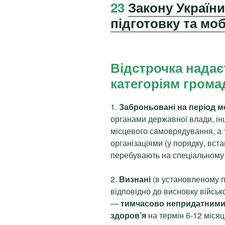
23
Закону України
підготовку та моб
Відстрочка нада
категоріям громад
1.
Заброньовані на період мо
органами державної влади, і
місцевого самоврядування, а 
організаціями (у порядку, вста
перебувають на спеціальному 
2.
Визнані
(в установленому 
відповідно до висновку військо
—
тимчасово непридатними 
здоров’я
на термін 6-12 міся