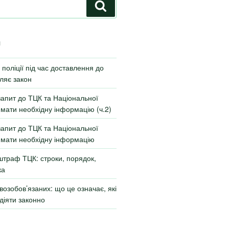
И
поліції під час доставлення до
ляє закон
запит до ТЦК та Національної
римати необхідну інформацію (ч.2)
запит до ТЦК та Національної
римати необхідну інформацію
штраф ТЦК: строки, порядок,
ка
возобов’язаних: що це означає, які
 діяти законно