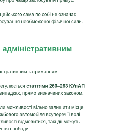
цейського сама по собі не означає
осування необмеженої фізичної сили.
 адміністративним
ністративним затриманням.
регулюється
статтями 260–263 КУпАП
 випадках, прямо визначених законом.
ли можливості вільно залишити місце
жбового автомобіля всупереч її волі
ивості відмовитися, такі дії можуть
ення свободи.