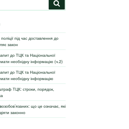
И
поліції під час доставлення до
ляє закон
запит до ТЦК та Національної
римати необхідну інформацію (ч.2)
запит до ТЦК та Національної
римати необхідну інформацію
штраф ТЦК: строки, порядок,
ка
возобов’язаних: що це означає, які
 діяти законно