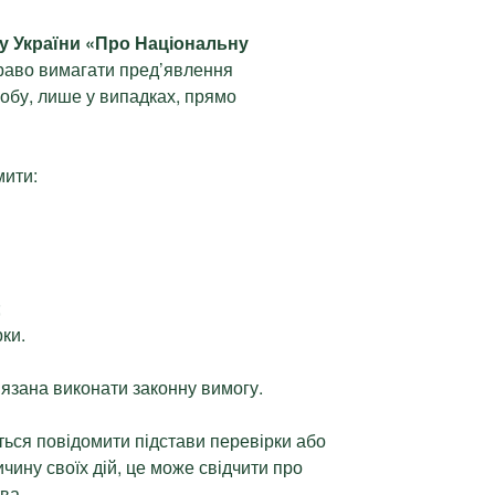
ну України «Про Національну
право вимагати пред’явлення
собу, лише у випадках, прямо
мити:
;
рки.
’язана виконати законну вимогу.
ься повідомити підстави перевірки або
ину своїх дій, це може свідчити про
ва.