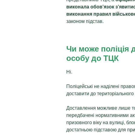
виконала обов’язок з’явити
виконання правил військово
законом підстав.
Чи може поліція 
особу до ТЦК
Ні.
Поліцейські не наділені право
доставити до територіального
Доставлення можливе лише тоді
передбачені нормативними ак
призовного віку на вулиці, бло
достатньою підставою для пр