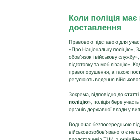
Коли поліція має
доставлення
Правовою підставою для участ
«Про Національну поліцію», З
обов’язок і військову службу»
підготовку та мобілізацію», Ко
правопорушення, а також поста
регулюють ведення військовог
Зокрема, відповідно до
статт
поліцію»
, поліція бере участ
органів державної влади у ви
Водночас безпосередньою під
військовозобов’язаного є не с
представників ТЦК, а
офіційн