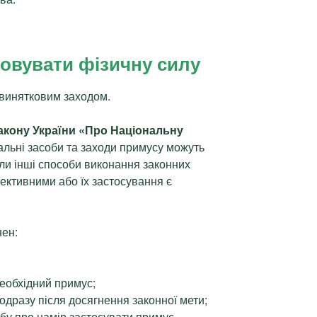
овувати фізичну силу
 винятковим заходом.
Закону України «Про Національну
іальні засоби та заходи примусу можуть
оли інші способи виконання законних
ктивними або їх застосування є
нен:
еобхідний примус;
одразу після досягнення законної мети;
бу про намір застосувати примус.