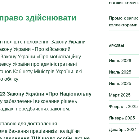
СВЕЖИЕ КОММЕ
 право здійснювати
Промо
к запи
коллекторами.
і поліції є положення Закону України
АРХИВЫ
акону України «Про військовий
, Закону України «Про мобілізаційну
Июнь 2026
дексу України про адміністративні
нов Кабінету Міністрів України, які
Июль 2025
о обліку.
Июнь 2025
і 23 Закону України «Про Національну
Март 2025
ь у забезпеченні виконання рішень
Февраль 2025
падках, передбачених законом.
Январь 2025
ставою для доставлення
Декабрь 2024
аме бажання працівників поліції чи
е звернення ТЦК щодо особи, яка не