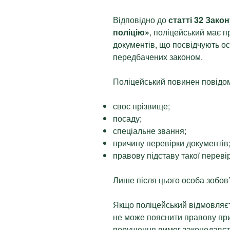
Відповідно до
статті 32 Зако
поліцію»
, поліцейський має 
документів, що посвідчують о
передбачених законом.
Поліцейський повинен повідо
своє прізвище;
посаду;
спеціальне звання;
причину перевірки документів
правову підставу такої переві
Лише після цього особа зобов
Якщо поліцейський відмовляєт
не може пояснити правову прич
порушення вимог законодавст