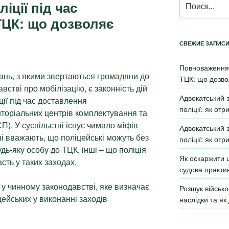
іції під час
ТЦК: що дозволяє
СВЕЖИЕ ЗАПИС
Повноваження 
нь, з якими звертаються громадяни до
ТЦК: що дозво
австві про мобілізацію, є законність дій
Адвокатський 
ції під час доставлення
поліції: як от
иторіальних центрів комплектування та
П). У суспільстві існує чимало міфів
Адвокатський 
ні вважають, що поліцейські можуть без
поліції: як от
дь-яку особу до ТЦК, інші – що поліція
Як оскаржити 
сть у таких заходах.
судова практи
 у чинному законодавстві, яке визначає
Розшук військо
іцейських у виконанні заходів
наслідки та як