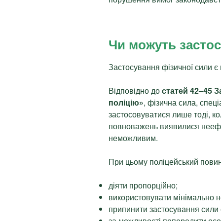
Чи можуть застос
Застосування фізичної сили є
Відповідно до
статей 42–45 
поліцію»
, фізична сила, спец
застосовуватися лише тоді, к
повноважень виявилися неефе
неможливим.
При цьому поліцейський пови
діяти пропорційно;
використовувати мінімально н
припинити застосування сили 
за можливості попередити осо